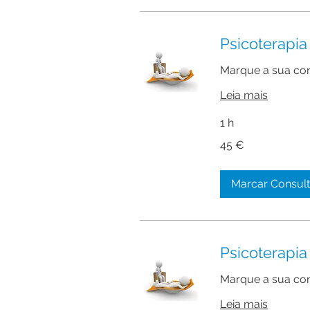
Psicoterapia
Marque a sua con
Leia mais
1 h
45
45 €
euros
Marcar Consul
Psicoterapi
Marque a sua con
Leia mais