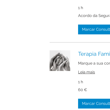
1 h
Acordo
Acordo da Segur
da
Seguradora
Marcar Consul
Terapia Fami
Marque a sua con
Leia mais
1 h
60
60 €
euros
Marcar Consul