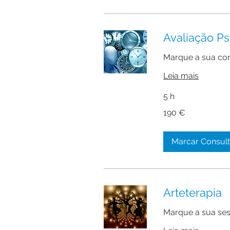
Avaliação Ps
Marque a sua con
Leia mais
5 h
190
190 €
euros
Marcar Consul
Arteterapia
Marque a sua ses