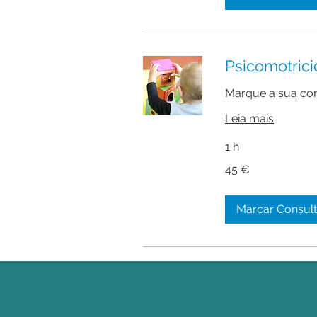
Psicomotric
Marque a sua con
Leia mais
1 h
45
45 €
euros
Marcar Consul