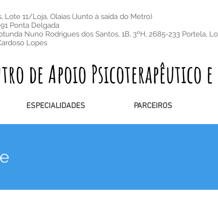
 Lote 11/Loja, Olaias (Junto à saída do Metro)
091 Ponta Delgada
otunda Nuno Rodrigues dos Santos, 1B, 3ºH, 2685-233 Portela, L
Cardoso Lopes
o de Apoio Psicoterapêutico e 
ESPECIALIDADES
PARCEIROS
ne