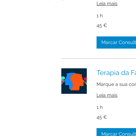
Leia mais
1 h
45
45 €
euros
Marcar Consul
Terapia da F
Marque a sua con
Leia mais
1 h
45
45 €
euros
Marcar Consul