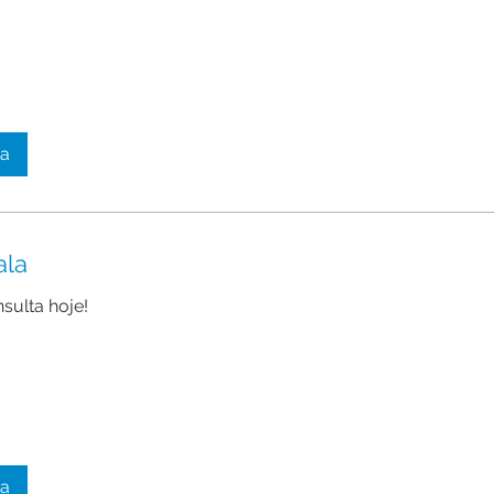
ta
ala
sulta hoje!
ta