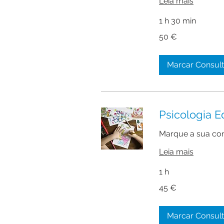
Leia mais
1 h 30 min
50
50 €
euros
Marcar Consul
Psicologia E
Marque a sua con
Leia mais
1 h
45
45 €
euros
Marcar Consul