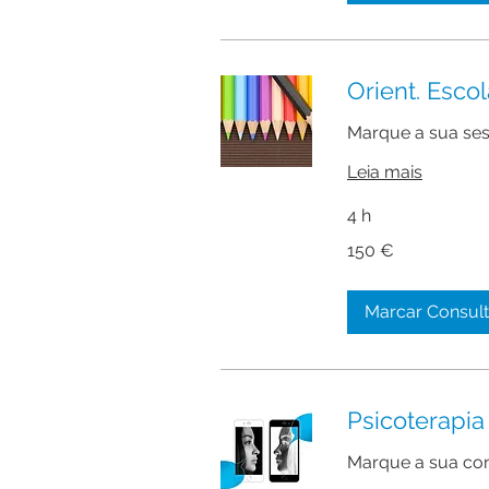
Orient. Escol
Marque a sua ses
Leia mais
4 h
150
150 €
euros
Marcar Consul
Psicoterapia
Marque a sua con