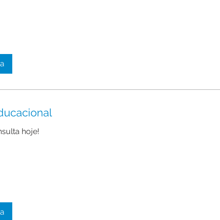
ta
ducacional
sulta hoje!
ta