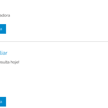
adora
ta
liar
sulta hoje!
ta