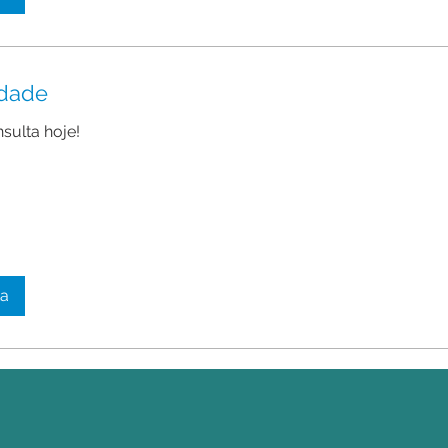
idade
sulta hoje!
ta