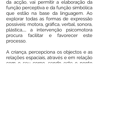
da acção, vai permitir a elaboração da
função perceptiva e da função simbólica
que estão na base da linguagem. Ao
explorar todas as formas de expressão
possíveis: motora, gráfica, verbal, sonora,
plástica,…, a intervenção psicomotora
procura facilitar e favorecer este
processo.
A criança, percepciona os objectos e as
relações espaciais, através e em relação
com o seu corpo, sendo este o ponto
de referência para percepcionar as
proporções externas do mundo. Este
surge, igualmente, como um veículo
expressivo para diferentes estados de
espírito e emoções, na medida em que
ao movimento, estão também
associados sentimentos. As actividades
que o envolvem, permitem explorá-los,
de forma construtiva e satisfatória.
A Psicomotricidade, procura rentabilizar
e promover o potencial de
desenvolvimento e aprendizagem do