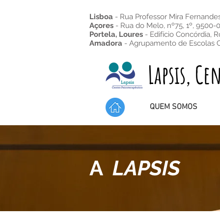
Lisboa
- Rua Professor Mira Fernandes,
Açores
- Rua do Melo, nº75, 1º, 9500-
Portela, Loures
- Edifício Concórdia,
R
Amadora
- Agrupamento de Escolas 
Lapsis, Centr
QUEM SOMOS
A
LAPSIS