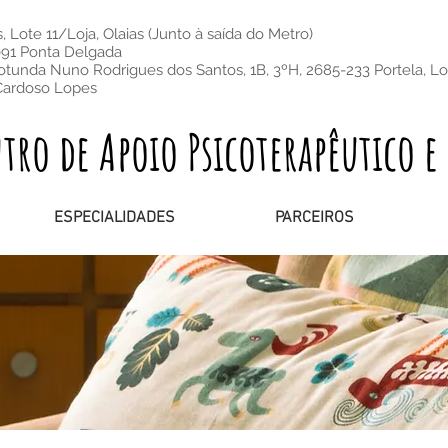
 Lote 11/Loja, Olaias (Junto à saída do Metro)
091 Ponta Delgada
otunda Nuno Rodrigues dos Santos, 1B, 3ºH, 2685-233 Portela, L
Cardoso Lopes
o de Apoio Psicoterapêutico e 
ESPECIALIDADES
PARCEIROS