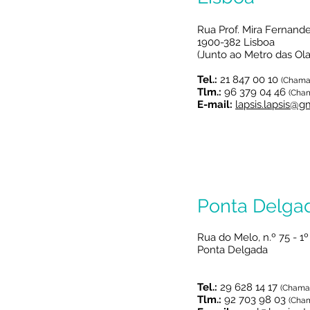
Rua Prof. Mira Fernande
1900-382 Lisboa
(Junto ao Metro das Ola
Tel.:
21 847 00 10
(Chamad
Tlm.:
96 379 04 46
(Cham
E-mail:
lapsis.lapsis@g
Ponta Delga
Rua do Melo, n.º 75 - 1
Ponta Delgada
Tel.:
29 628 14 17
(Chamad
Tlm.:
92 703 98 03
(Cham