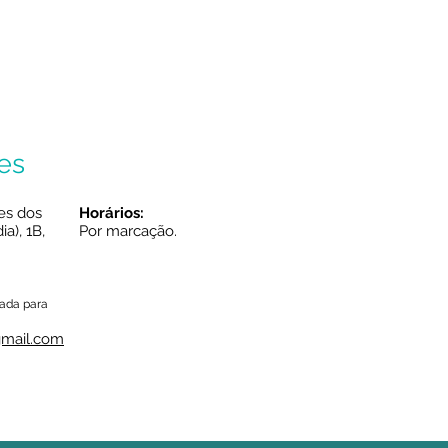
es
es dos
Horários:
a), 1B,
Por marcação.
ada para
gmail.com