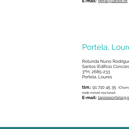
E-mail:
geral@lapsis.pt
Portela, Lour
Rotunda Nuno Rodrigu
Santos (Edifício Concórdi
3ºH, 2685-233
Portela, Loures
tlm.:
91 710 45 35
(Cham
rede móvel nacional)
E-mail:
lapsisportela@