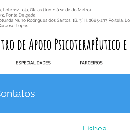
 Lote 11/Loja, Olaias (Junto à saída do Metro)
091 Ponta Delgada
otunda Nuno Rodrigues dos Santos, 1B, 3ºH, 2685-233 Portela, L
Cardoso Lopes
o de Apoio Psicoterapêutico e 
ESPECIALIDADES
PARCEIROS
Contatos
Lisboa