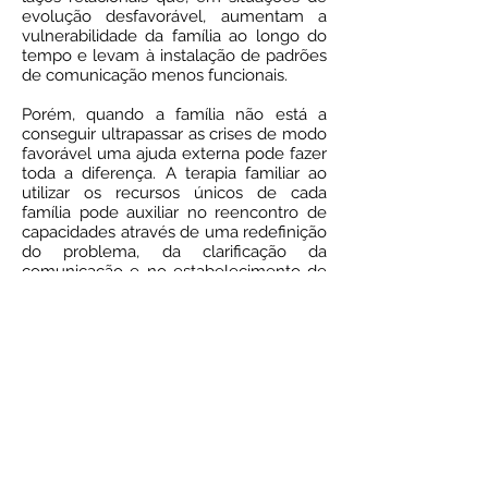
evolução desfavorável, aumentam a
vulnerabilidade da família ao longo do
tempo e levam à instalação de padrões
de comunicação menos funcionais.
Porém, quando a família não está a
conseguir ultrapassar as crises de modo
favorável uma ajuda externa pode fazer
toda a diferença. A terapia familiar ao
utilizar os recursos únicos de cada
família pode auxiliar no reencontro de
capacidades através de uma redefinição
do problema, da clarificação da
comunicação e no estabelecimento de
respostas alternativas que transformem
este difícil momento numa
oportunidade para a mudança.
Joana G. Fernandes
Terapeuta Familiar
Lapsis, "Onde o caminho se faz a pensar"