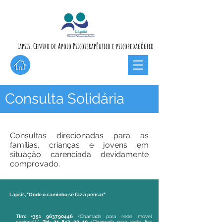
Lapsis, Centro de Apoio Psicoterapêutico e psicopedagógico
Consulta Solidária
Consultas direcionadas para as
famílias, crianças e jovens em
situação carenciada devidamente
comprovado.
Lapsis, "Onde o caminho se faz a pensar"
Tlm:
+351 963790446
(Chamada para rede móvel
nacional)/
Tel:
21 847 00 10
(Chamada para rede fixa