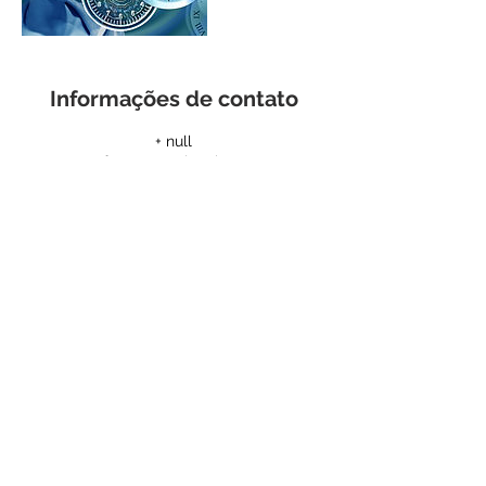
Informações de contato
+ null
formacao@lapsis.pt
Lapsis, "Onde o caminho se faz a pensar"
Tlm:
+351 963790446
(Chamada para rede móvel
nacional)/
Tel:
21 847 00 10
(Chamada para rede fixa
nacional)
Email:
lapsis.lapsis@gmail.com
Lapsis, Açores
Lapsis, Lisboa