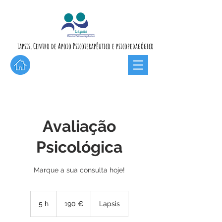
Lapsis, Centro de Apoio Psicoterapêutico e psicopedagógico
Avaliação
Psicológica
Marque a sua consulta hoje!
190
euros
5 h
5
190 €
Lapsis
h